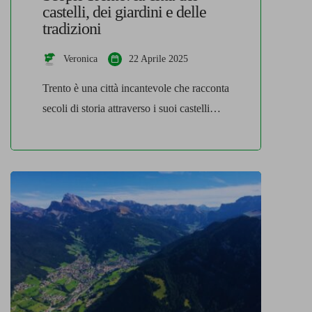
castelli, dei giardini e delle
tradizioni
Veronica
22 Aprile 2025
Trento è una città incantevole che racconta
secoli di storia attraverso i suoi castelli
imponenti, i giardini curati e le tradizioni
che si tramandano di generazione in
generazioni, animando ancora oggi le sue
strade. Castelli che raccontano storie
antiche A dominare la città dall’alto
troviamo il Castello del Buonconsiglio.
Visitarlo offre la possibilità di fare […]