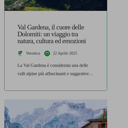
Val Gardena, il cuore delle
Dolomiti: un viaggio tra
natura, cultura ed emozioni
Veronica
22 Aprile 2025
La Val Gardena è considerata una delle
valli alpine più affascinanti e suggestive in
Europa. Si presenta come un luogo dove
la natura incontaminata incontra la cultura
più autentica ed è possibile vivere
emozioni uniche ed indescrivibili tra
paesaggi mozzafiato, antiche tradizioni e
ospitalità calorosa. Natura che incanta in