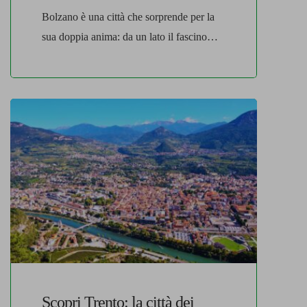
Bolzano è una città che sorprende per la
sua doppia anima: da un lato il fascino
antico delle tradizioni alpine, dall’altro il
dinamismo di una città moderna e viva,
perfettamente inserita nel cuore delle
Dolomiti. Situata in un punto strategico,
tra le montagne e le valli dell’Alto Adige,
Bolzano è da sempre un crocevia di […]
Scopri Trento: la città dei