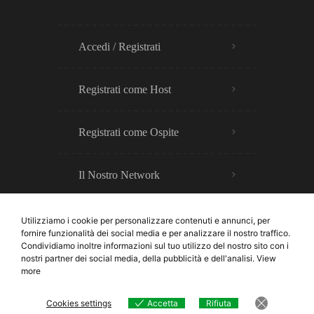
Accedi / Registrati
Registrati come Host
Registrati come Ospite
Il Nostro Network
Utilizziamo i cookie per personalizzare contenuti e annunci, per
fornire funzionalità dei social media e per analizzare il nostro traffico.
Condividiamo inoltre informazioni sul tuo utilizzo del nostro sito con i
nostri partner dei social media, della pubblicità e dell'analisi.
View
more
Utilizziamo cookie tecnici e,
previo consenso
, anche
analitici e di marketing. Per dettagli consulta la
Cookie Policy
© 2025 – BNB Europe™ è un sistema con plugin proprietari. Tutti i diritti sono riservati.
Cookies settings
Accetta
Rifiuta
e la
Privacy Policy
.