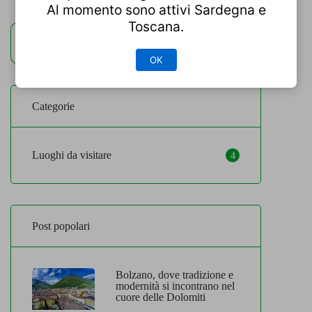
Al momento sono attivi Sardegna e
visitatori. Acque che riflettono il cielo Le
Toscana.
sue acque di un verde smeraldo o blu
intenso, a seconda della luce e della […]
OK
Categorie
Luoghi da visitare
4
Post popolari
Bolzano, dove tradizione e
modernità si incontrano nel
cuore delle Dolomiti