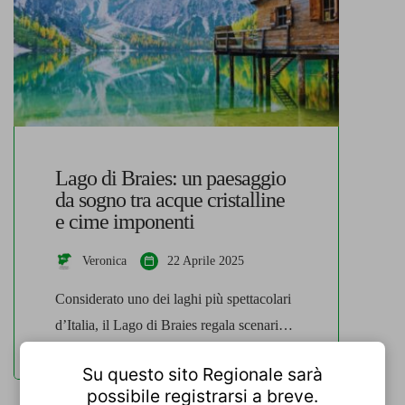
ogni stagione In Val Gardena la […]
Lago di Braies: un paesaggio
da sogno tra acque cristalline
e cime imponenti
Veronica
22 Aprile 2025
Considerato uno dei laghi più spettacolari
d’Italia, il Lago di Braies regala scenari
che sembrano usciti da una cartolina, dove
Su questo sito Regionale sarà
l’acqua limpida riflette le cime rocciose e
possibile registrarsi a breve.
il silenzio della natura abbraccia i