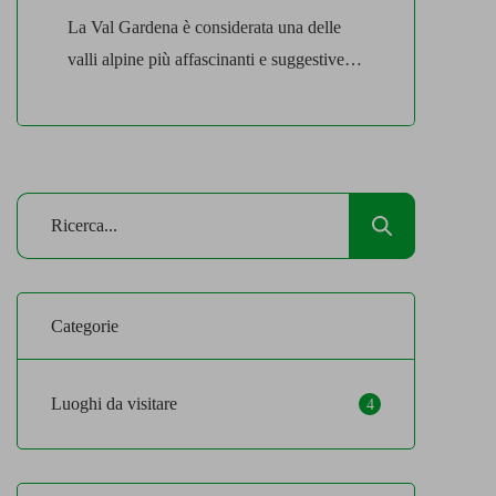
La Val Gardena è considerata una delle
valli alpine più affascinanti e suggestive in
Europa. Si presenta come un luogo dove
la natura incontaminata incontra la cultura
più autentica ed è possibile vivere
emozioni uniche ed indescrivibili tra
paesaggi mozzafiato, antiche tradizioni e
ospitalità calorosa. Natura che incanta in
ogni stagione In Val Gardena la […]
Categorie
Luoghi da visitare
4