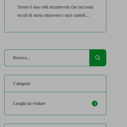
Trento è una città incantevole che racconta
secoli di storia attraverso i suoi castelli
imponenti, i giardini curati e le tradizioni
che si tramandano di generazione in
generazioni, animando ancora oggi le sue
strade. Castelli che raccontano storie
antiche A dominare la città dall’alto
troviamo il Castello del Buonconsiglio.
Visitarlo offre la possibilità di fare […]
Categorie
Luoghi da visitare
4